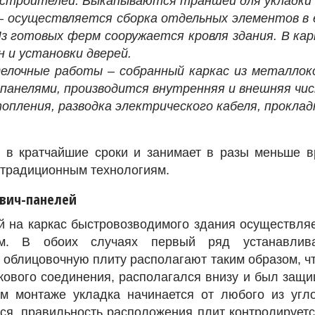
 строителей. Выкапываются траншеи для укладки
 – осуществляется сборка отдельных элементов в 
Из готовых ферм сооружается кровля здания. В ка
 и установки дверей.
елочные работы – собранный каркас из металло
панелями, производится внутренняя и внешняя чи
пления, разводка электрического кабеля, проклад
я в кратчайшие сроки и занимает в разы меньше в
 традиционным технологиям.
двич-панелей
й на каркас быстровозводимого здания осуществля
ом. В обоих случаях первый ряд устанавлив
 облицовочную плиту располагают таким образом, ч
кового соединения, располагался внизу и был защи
ом монтаже укладка начинается от любого из угло
ся, правильность расположения плит контролирует