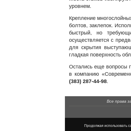
уровнем.
Крепление многослойных
болтов, заклепок. Испо
быстрый, но требующ
осуществляется с предв
для скрытия выступающ
гладкая поверхность обл
Остались еще вопросы 
в компанию «Современ
(383) 287-44-98
.
Все права з
Продолжая использовать са