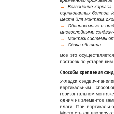
временного проживания
Возведение каркаса
оцинкованных болтов. 
места для монтажа окон
Облицовочные и отд
многослойными сэндвич-
Монтаж системы ото
Сдача объекта.
Все это осуществляетс
построек по устаревшим
Способы крепления сэн
Укладка сэндвич-панеле
вертикальным способ
горизонтальном монтаже
одним из элементов зам
влаги. При вертикальн
Места стыков изолируют