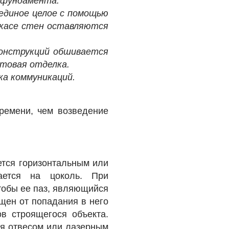
 фундамента.
единое целое с помощью
ркасе стен оставляются
конструкций обшивается
стовая отделка.
ка коммуникаций.
ремени, чем возведение
ется горизонтальным или
ается на цоколь. При
тобы ее паз, являющийся
щен от попадания в него
в строящегося объекта.
ся отвесом или лазерным