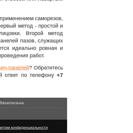
 применением саморезов,
ервый метод - простой и
ицовки. Второй метод
панелей пазов, служащих
ется идеально ровная и
проведения работ.
вич-панелей
? Обратитесь
й ответ по телефону
+7
обязательна.
итики конфиденциальности