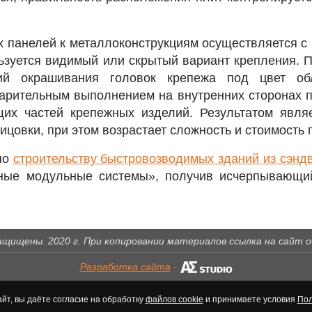
 панелей к металлоконструкциям осуществляется с
льзуется видимый или скрытый вариант крепления. П
ий окрашивания головок крепежа под цвет обл
арительным выполнением на внутренних сторонах 
их частей крепежных изделий. Результатом явля
ицовки, при этом возрастает сложность и стоимость 
по
строительству быстровозводимых зданий из сэнд
ные модульные системы», получив исчерпывающи
ащищены. 2020 г. При копировании материалов ссылка на сайт 
Разработка сайта
-
йт, вы даёте согласие на обработку
файлов cookie
и принимаете условия
Пол